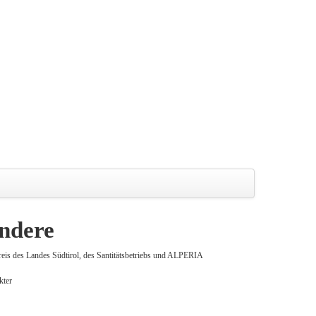
andere
is des Landes Südtirol, des Santitätsbetriebs und ALPERIA
kter