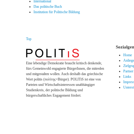
International
Das politische Buch
Institution für Politische Bildung
Top
Sozialge
Home
Anlieg
Eine lebendige Demokratie braucht kritisch denkende,
Zielgr
fürs Gemeinwohl engagierte BürgerInnen, die mitreden
Partner
und mitgestalten wollen. Auch deshalb das griechische
Links
Wort politis (πολίτης=Bürger). POLITiS ist eine von
Impres
Parteien und Wirtschaftsinteressen unabhängiger
Unters
Studienkreis, der politische Bildung und
bürgerschaftliches Engagement fördert.