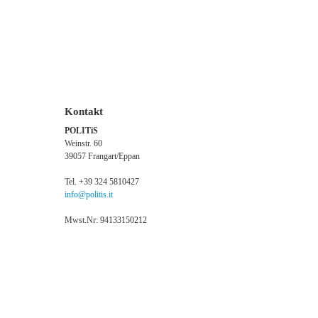
Kontakt
POLITiS
Weinstr. 60
39057 Frangart/Eppan
Tel. +39 324 5810427
info@politis.it
Mwst.Nr: 94133150212