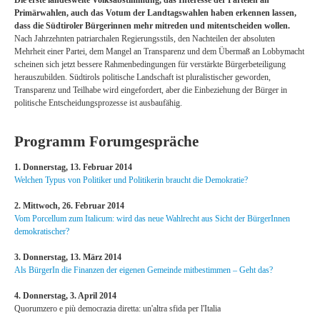
Die erste landesweite Volksabstimmung, das Interesse der Parteien an
Primärwahlen, auch das Votum der Landtagswahlen haben erkennen lassen,
dass die Südtiroler Bürgerinnen mehr mitreden und mitentscheiden wollen.
Nach Jahrzehnten patriarchalen Regierungsstils, den Nachteilen der absoluten
Mehrheit einer Partei, dem Mangel an Transparenz und dem Übermaß an Lobbymacht
scheinen sich jetzt bessere Rahmenbedingungen für verstärkte Bürgerbeteiligung
herauszubilden. Südtirols politische Landschaft ist pluralistischer geworden,
Transparenz und Teilhabe wird eingefordert, aber die Einbeziehung der Bürger in
politische Entscheidungsprozesse ist ausbaufähig.
Programm Forumgespräche
1. Donnerstag, 13. Februar 2014
Welchen Typus von Politiker und Politikerin braucht die Demokratie?
2. Mittwoch, 26. Februar 2014
Vom Porcellum zum Italicum: wird das neue Wahlrecht aus Sicht der BürgerInnen
demokratischer?
3. Donnerstag, 13. März 2014
Als BürgerIn die Finanzen der eigenen Gemeinde mitbestimmen – Geht das?
4. Donnerstag, 3. April 2014
Quorumzero e più democrazia diretta: un'altra sfida per l'Italia