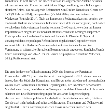
Demokratie. In acht Treffen und einer Exkursion ins angrenzende Ausland befassen
wir uns mit zentralen Fragen der zukünftigen Bürgerbeteiligung, zum Teil aus ganz
aktuellem Anlass: das bestätigende Referendum zum Direkte-Demokratie-Gesetz der
SVP (9. Februar 2014), Europawahlen (25. Mai 2014), das neue italienische
Wahlgesetz (Frühjahr 2014). Nicht die kontroverse Podiumsdiskussion, sondern der
moderierte Diskurs zwischen allen TeilnehmerInnen steht im Vordergrund, doch sollen
verschiedene Sichtweisen zur Sprache kommen. Die Gespräche werden mit kurzen
Impulsreferaten eingeführt, die bewusst oft unterschiedliche Lösungen ansprechen.
Freie Sprachenwahl zwischen Deutsch und Italienisch. Diese im Frühjahr mit
vorwiegend deutschsprachigen ReferentInnen abgehaltenen Gespräche werden
voraussichtlich im Herbst in Zusammenarbeit mit einer italienischsprachiger
Vereinigung in italienischer Sprache in Bozen nochmals angeboten. Sämtliche Abende
finden donnerstags von 20-22 Uhr im Bozner Kolpinghaus (Ausnahme Mittwoch,
26.2.), Raiffeisensaal, statt.
Die erste landesweite Volksabstimmung 2009, das Interesse der Parteien an
Primärwahlen 2012/13, auch das Votum der Landtagswahlen 2013 haben erkennen
lassen, dass die Südtiroler Bürgerinnen und Bürger mehr mitreden und mitentscheiden
wollen. Nach Jahrzehnten autoritären Regierungsstils, den Nachteilen der absoluten
Mehrheit einer Partei, dem Mangel an Transparenz und dem Übermaß an Lobbymacht
scheinen sich neue Rahmenbedingungen für verstärkte Bürgerbeteiligung
abzuzeichnen. Südtirols politische Landschaft ist pluralistischer geworden, Südtirols
Gesellschaft mehr bedacht auf politische Mitsprache. Transparenz und Teilhabe wird
eingefordert. Um zur normalen politischen Praxis zu werden, müssen neue