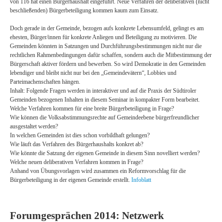
von 116 hat einen Bürgerhaushalt eingeführt. Neue Verfahren der deliberativen (nicht
beschließenden) Bürgerbeteiligung kommen kaum zum Einsatz.
Doch gerade in der Gemeinde, bezogen aufs konkrete Lebensumfeld, gelingt es am
ehesten, Bürger/innen für konkrete Anliegen und Beteiligung zu motivieren. Die
Gemeinden könnten in Satzungen und Durchführungsbestimmungen nicht nur die
rechtlichen Rahmenbedingungen dafür schaffen, sondern auch die Mitbestimmung der
Bürgerschaft aktiver fördern und bewerben. So wird Demokratie in den Gemeinden
lebendiger und bleibt nicht nur bei den „Gemeindevätern“, Lobbies und
Parteimachenschaften hängen.
Inhalt: Folgende Fragen werden in interaktiver und auf die Praxis der Südtiroler
Gemeinden bezogenen Inhalten in diesem Seminar in kompakter Form bearbeitet.
Welche Verfahren kommen für eine breite Bürgerbeteiligung in Frage?
Wie können die Volksabstimmungsrechte auf Gemeindeebene bürgerfreundlicher
ausgestaltet werden?
In welchen Gemeinden ist dies schon vorbildhaft gelungen?
Wie läuft das Verfahren des Bürgerhaushalts konkret ab?
Wie könnte die Satzung der eigenen Gemeinde in diesem Sinn novelliert werden?
Welche neuen deliberativen Verfahren kommen in Frage?
Anhand von Übungsvorlagen wird zusammen ein Reformvorschlag für die
Bürgerbeteiligung in der eigenen Gemeinde erstellt.
Infoblatt
Forumgesprächen 2014: Netzwerk